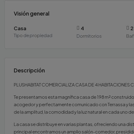
Visión general
Casa
4
2
Tipo de propiedad
Dormitorios
Ba
Descripción
PLUSHABITAT COMERCIALIZA CASA DE 4 HABITACIONES C
Te presentamos esta magnífica casa de 198 m² construidos s
acogedor y perfectamente comunicado con Terrassa y las p
de la amplitud, la comodidad y la luz natural en cada uno d
La casa se distribuye en varias plantas, ofreciendo una dist
principal encontramos un amplio salón-comedor, presidido