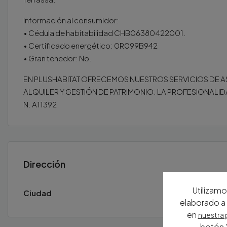
Información al consumidor:
• Cédula de habitabilidad CHB06380422001.
• Certificado energético: 0R099B942
• Gran tenedor: No.
EN PLUSHABITAT OFRECEMOS NUESTROS SERVICIOS DE A
ALQUILER Y GESTIÓN DE PATRIMONIO. LA PROFESIONALIDA
N. A11392.
Dirección
Utilizamo
Ciudad
Ullastr
elaborado a 
en
nuestra 
botón "