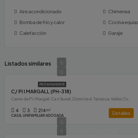
Aire acondicionado
Chimenea
Bomba de frío y calor
Cocina equia
Calefacción
Garaje
Listados similares
0
PRÓXIMAMENTE
C/ PI I MARGALL (PH-318)
Carrer de Pi i Margall, Ca n'Aurell, Districte 4, Terrassa, Vallès Occidental, Barcelona, Catalunya, 08224, España
4
3
214
m²
Detalles
CASA, UNIFAMILIAR ADOSADA
540.000,00€