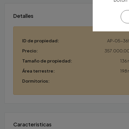
Detalles
ID de propiedad:
AP-05-36
Precio:
357.000,0
Tamaño de propiedad:
136 
Área terrestre:
198 
Dormitorios:
Caracteristicas