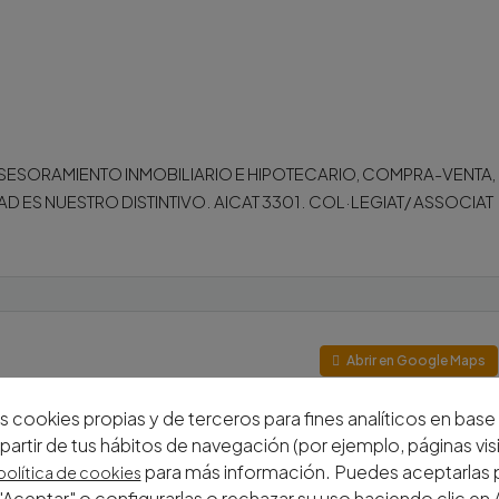
SESORAMIENTO INMOBILIARIO E HIPOTECARIO, COMPRA-VENTA,
D ES NUESTRO DISTINTIVO. AICAT 3301. COL·LEGIAT/ ASSOCIAT
Abrir en Google Maps
s cookies propias y de terceros para fines analíticos en base a
ell
partir de tus hábitos de navegación (por ejemplo, páginas visi
para más información. Puedes aceptarlas 
política de cookies
Aceptar" o configurarlas o rechazar su uso haciendo clic en