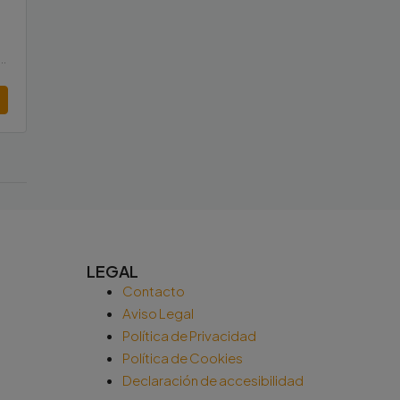
de la Serra, Centre, Districte 1, Terrassa, Vallès Occidental, Barcelona, Catalunya, 08221, España
LEGAL
Contacto
Aviso Legal
Política de Privacidad
Política de Cookies
Declaración de accesibilidad