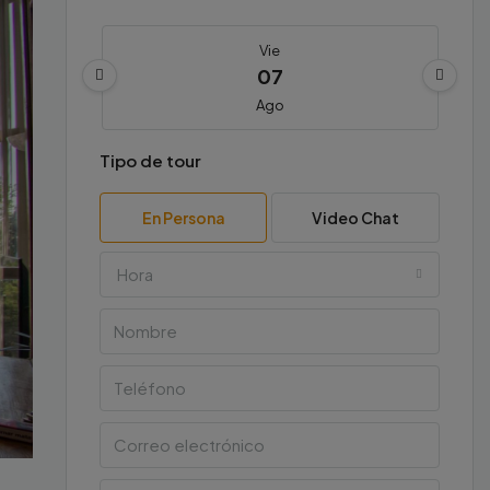
Vie
07
Ago
Tipo de tour
Sáb
08
En Persona
Video Chat
Ago
Hora
Dom
09
Ago
Lun
10
Ago