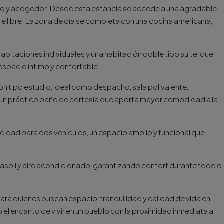
lido y acogedor. Desde esta estancia se accede a una agradable
ire libre. La zona de día se completa con una cocina americana,
.
bitaciones individuales y una habitación doble tipo suite, que
spacio íntimo y confortable.
n tipo estudio, ideal como despacho, sala polivalente,
 un práctico baño de cortesía que aporta mayor comodidad a la
cidad para dos vehículos, un espacio amplio y funcional que
asoil y aire acondicionado, garantizando confort durante todo el
l para quienes buscan espacio, tranquilidad y calidad de vida en
 el encanto de vivir en un pueblo con la proximidad inmediata a