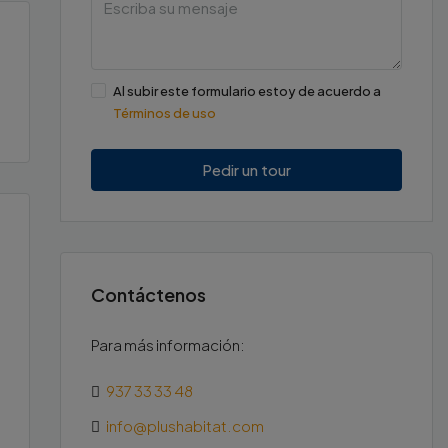
Mar
11
Ago
Al subir este formulario estoy de acuerdo a
Términos de uso
Mié
12
Pedir un tour
Ago
Contáctenos
Para más información:
937 33 33 48
info@plushabitat.com