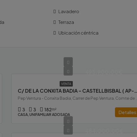
Lavadero
da
Terraza
Ubicación céntrica
495.900,00€
VENTA
C/ DE LA CONXITA BADIA – CASTELLBISBAL ( A
Pep Ventura - Conxita Badia, Carrer de Pep Ventura, Comte de Sert, Ca
3
3
182
m²
Detalles
CASA, UNIFAMILIAR ADOSADA
484.000,00€