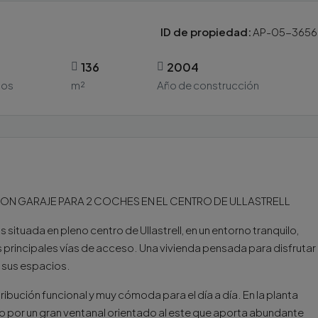
ID de propiedad:
AP-05-3656
136
2004
ños
m²
Año de construcción
ON GARAJE PARA 2 COCHES EN EL CENTRO DE ULLASTRELL
ituada en pleno centro de Ullastrell, en un entorno tranquilo,
rincipales vías de acceso. Una vivienda pensada para disfrutar
e sus espacios.
ribución funcional y muy cómoda para el día a día. En la planta
 por un gran ventanal orientado al este que aporta abundante