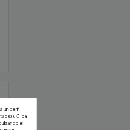
 un perfil
tadas). Clica
pulsando el
Ajustes
.