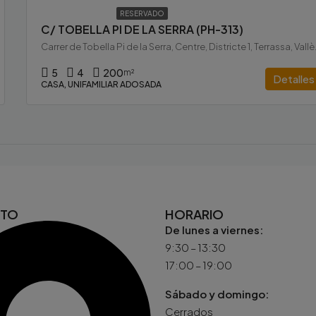
RESERVADO
C/ TOBELLA PI DE LA SERRA (PH-313)
Carrer de Tobella Pi 
5
4
200
m²
Detalles
CASA, UNIFAMILIAR ADOSADA
CTO
HORARIO
De lunes a viernes:
9:30 – 13:30
17:00 – 19:00
Sábado y domingo:
Cerrados