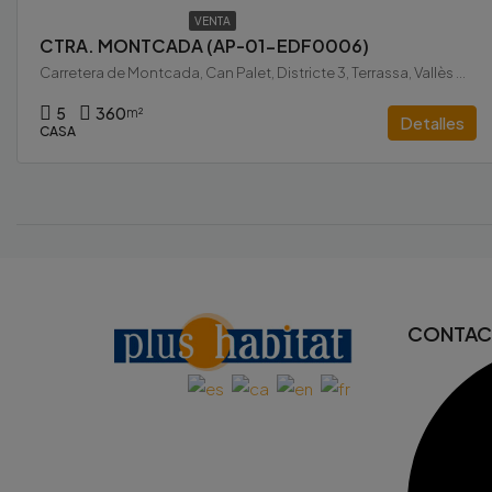
VENTA
CTRA. MONTCADA (AP-01-EDF0006)
Carretera de Montcada, Can Palet, Districte 3, Terrassa, Vallès Occidental, Barcelona, Catalunya, 08223, España
5
360
m²
Detalles
CASA
CONTA