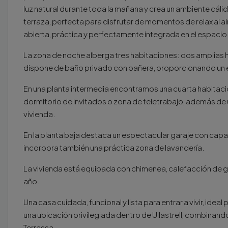
luz natural durante toda la mañana y crea un ambiente cá
terraza, perfecta para disfrutar de momentos de relax al a
abierta, práctica y perfectamente integrada en el espacio
La zona de noche alberga tres habitaciones: dos amplias ha
dispone de baño privado con bañera, proporcionando un e
En una planta intermedia encontramos una cuarta habitació
dormitorio de invitados o zona de teletrabajo, además de
vivienda.
En la planta baja destaca un espectacular garaje con capa
incorpora también una práctica zona de lavandería.
La vivienda está equipada con chimenea, calefacción de g
año.
Una casa cuidada, funcional y lista para entrar a vivir, idea
una ubicación privilegiada dentro de Ullastrell, combinando
Terrassa.