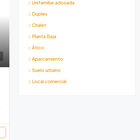
Unifamiliar adosada
Dúplex
Chalet
Planta Baja
Ático
Aparcamiento
Suelo urbano
Local comercial
rassa, Vallès Occidental, Barcelona, Catalunya, 08225, España