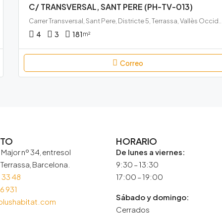
C/ TRANSVERSAL, SANT PERE (PH-TV-013)
Carrer Transversal, Sant Pere, Districte 5, Terrassa, Vallès Occidental, Barcel
4
3
181
m²
Correo
CTO
HORARIO
 Major nº 34, entresol
De lunes a viernes:
Terrassa, Barcelona.
9:30 – 13:30
 33 48
17:00 – 19:00
6 931
Sábado y domingo:
plushabitat.com
Cerrados