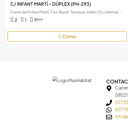
C/ INFANT MARTÍ – DÚPLEX (PH-293)
Carrer de l'Infant Martí, Ca n'Aurell, Terrassa, Vallès Occidental, Barcelona, Catalunya, 08224, España
2
1
91
m²
Correo
CONTA
Carrer
08221 
93 733
627 75
info@