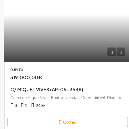
DÚPLEX
319.000,00€
C/ MIQUEL VIVES (AP-05-3548)
Carrer de Miquel Vives, Barri Universitari-Cementiri Vell, Districte 1, Terrassa, Vallès Occidental, Barcelona, Catalunya, 08222, España
3
2
94
m²
Correo