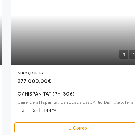
ÁTICO, DÚPLEX
277.000,00€
C/ HISPANITAT (PH-306)
Carrer de la Hispanitat, Can Boada Casc Antic, Districte 5, Ter
3
2
144
m²
Correo