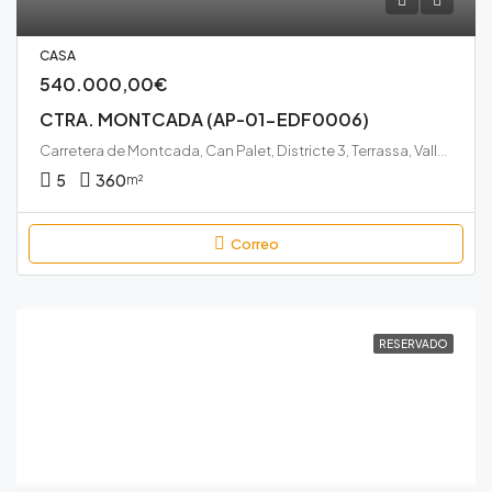
CASA
540.000,00€
CTRA. MONTCADA (AP-01-EDF0006)
Carretera de Montcada, Can Palet, Districte 3, Terrassa, Vallès Occidental, Barcelona, Catalunya, 08223, España
5
360
m²
Correo
RESERVADO