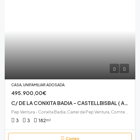
CASA, UNIFAMILIAR ADOSADA
495.900,00€
C/ DE LA CONXITA BADIA – CASTELLBISBAL ( AP-03-00108)
Pep Ventura - Conxita Badia, Carrer de Pep Ventura, Comte de Sert, Castellbisbal, Vallès Occidental, Barcelona, Catalunya, 08755, España
3
3
182
m²
Correo