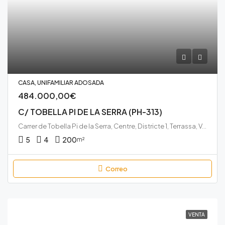
CASA, UNIFAMILIAR ADOSADA
484.000,00€
C/ TOBELLA PI DE LA SERRA (PH-313)
Carrer de Tobella Pi de la Serra, Centre, Districte 1, Terrassa, Vallès Occidental, Barcelona, Catalunya, 08221, España
5
4
200
m²
Correo
VENTA