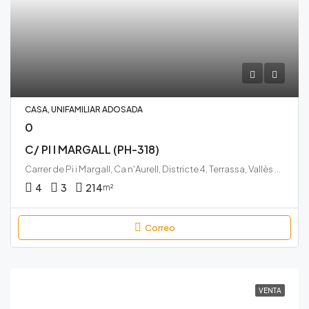
CASA, UNIFAMILIAR ADOSADA
0
C/ PI I MARGALL (PH-318)
Carrer de Pi i Margall, Ca n'Aurell, Districte 4, Terrassa, Vallès Occidental, Barcelona, Catalunya, 08224, España
4
3
214
m²
Correo
VENTA