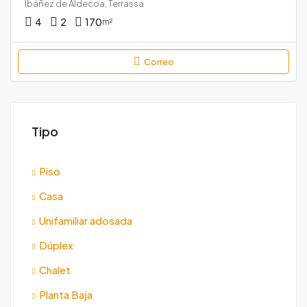
Ibáñez de Aldecoa, Terrassa
4
2
170
m²
Correo
Tipo
Piso
Casa
Unifamiliar adosada
Dúplex
Chalet
Planta Baja