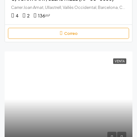
Carrer Joan Amat, Ullastrell, Vallès Occidental, Barcelona, Catalunya, 08231, España
4
2
136
m²
Correo
VENTA